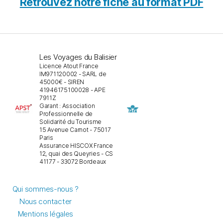
Retrouvez notre fiche au format PDF
Les Voyages du Balisier
Licence Atout France
IM971120002 - SARL de
45000€ - SIREN
41946175100028 - APE
7911Z
Garant : Association
Professionnelle de
Solidarité du Tourisme
15 Avenue Carnot - 75017
Paris
Assurance HISCOX France
12, quai des Queyries - CS
41177 - 33072 Bordeaux
Qui sommes-nous ?
Nous contacter
Mentions légales