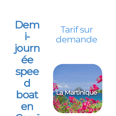
Dem
Tarif sur
i-
demande
journ
ée
spee
d
boat
La Martinique
en